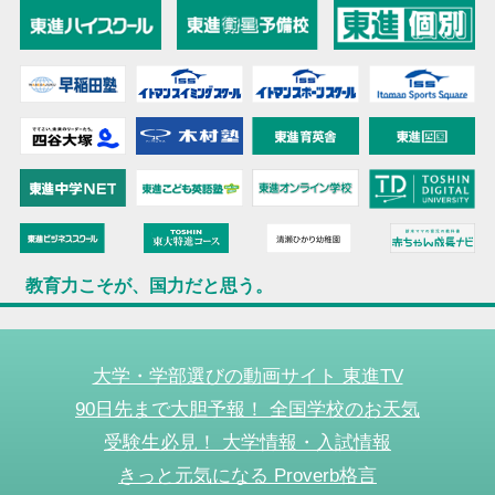
教育力こそが、国力だと思う。
大学・学部選びの動画サイト 東進TV
90日先まで大胆予報！ 全国学校のお天気
受験生必見！ 大学情報・入試情報
きっと元気になる Proverb格言