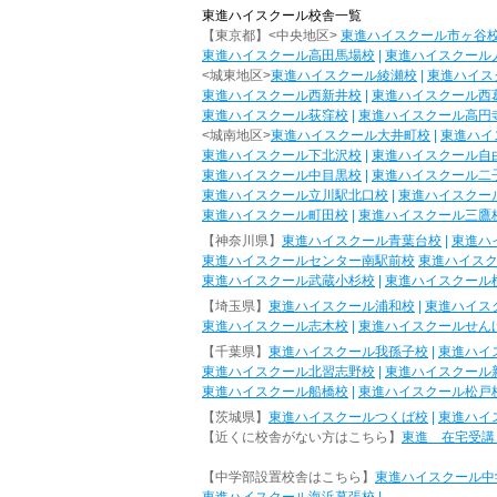
東進ハイスクール校舎一覧
【東京都】<中央地区>
東進ハイスクール市ヶ谷
東進ハイスクール高田馬場校
|
東進ハイスクール
<城東地区>
東進ハイスクール綾瀬校
|
東進ハイス
東進ハイスクール西新井校
|
東進ハイスクール西
東進ハイスクール荻窪校
|
東進ハイスクール高円
<城南地区>
東進ハイスクール大井町校
|
東進ハイ
東進ハイスクール下北沢校
|
東進ハイスクール自
東進ハイスクール中目黒校
|
東進ハイスクール二
東進ハイスクール立川駅北口校
|
東進ハイスクー
東進ハイスクール町田校
|
東進ハイスクール三鷹
【神奈川県】
東進ハイスクール青葉台校
|
東進ハ
東進ハイスクールセンター南駅前校
東進ハイス
東進ハイスクール武蔵小杉校
|
東進ハイスクール
【埼玉県】
東進ハイスクール浦和校
|
東進ハイス
東進ハイスクール志木校
|
東進ハイスクールせん
【千葉県】
東進ハイスクール我孫子校
|
東進ハイ
東進ハイスクール北習志野校
|
東進ハイスクール
東進ハイスクール船橋校
|
東進ハイスクール松戸
【茨城県】
東進ハイスクールつくば校
|
東進ハイ
【近くに校舎がない方はこちら】
東進 在宅受講
【中学部設置校舎はこちら】
東進ハイスクール中