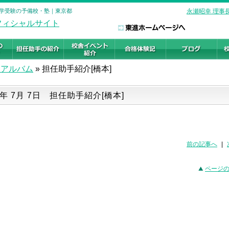
 大学受験の予備校・塾｜東京都
永瀬昭幸 理事
舎アルバム
»
担任助手紹介[橋本]
0年 7月 7日 担任助手紹介[橋本]
前の記事へ
|
ページ