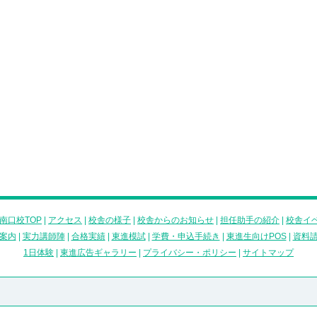
南口校TOP
|
アクセス
|
校舎の様子
|
校舎からのお知らせ
|
担任助手の紹介
|
校舎イ
案内
|
実力講師陣
|
合格実績
|
東進模試
|
学費・申込手続き
|
東進生向けPOS
|
資料
1日体験
|
東進広告ギャラリー
|
プライバシー・ポリシー
|
サイトマップ