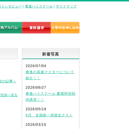
長インタビュー
|
東進ハイスクール
|
サイトマップ
新着写真
2026/07/04
東進の高速マスターについて
紹介！！
次の記事へ
2026/06/27
東進ハイスクール 夏期特別招
の先頭へ戻る
待講習！！
2026/05/19
6月 全国統一高校生テスト
2026/03/10