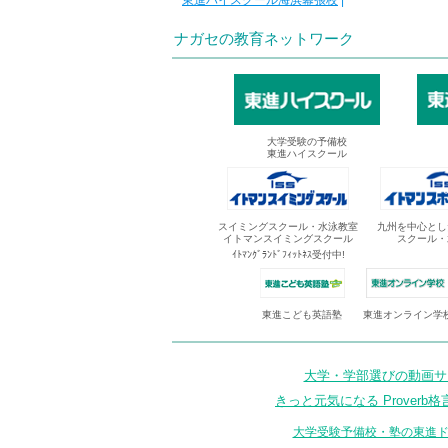
東進ハイスクール海浜幕張校
|
ナガセの教育ネットワーク
大学受験の予備校
東進ハイスクール
スイミングスクール・水泳教室
九州を中心とし
イトマンスイミングスクール
スクール・
ｲﾄﾏﾝｸﾞﾗﾝﾄﾞﾌｨｯﾄﾈｽ受付中!
東進オンライン学
東進こども英語塾
大学・学部選びの動画サイ
きっと元気になる Proverb格
大学受験予備校・塾の東進ド