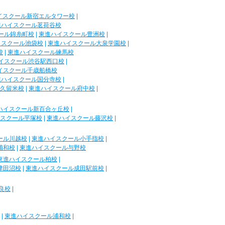
イスクール新宿エルタワー校
|
進ハイスクール茗荷谷校
ール錦糸町校
|
東進ハイスクール豊洲校
|
イスクール池袋校
|
東進ハイスクール大泉学園校
|
校
|
東進ハイスクール練馬校
イスクール渋谷駅西口校
|
イスクール千歳船橋校
進ハイスクール国分寺校
|
久留米校
|
東進ハイスクール府中校
|
ハイスクール新百合ヶ丘校
|
スクール平塚校
|
東進ハイスクール藤沢校
|
ール川越校
|
東進ハイスクール小手指校
|
浦和校
|
東進ハイスクール与野校
東進ハイスクール柏校
|
津田沼校
|
東進ハイスクール成田駅前校
|
良校
|
|
東進ハイスクール浦和校
|