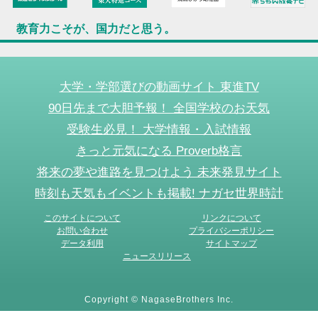
教育力こそが、国力だと思う。
大学・学部選びの動画サイト 東進TV
90日先まで大胆予報！ 全国学校のお天気
受験生必見！ 大学情報・入試情報
きっと元気になる Proverb格言
将来の夢や進路を見つけよう 未来発見サイト
時刻も天気もイベントも掲載! ナガセ世界時計
このサイトについて
リンクについて
お問い合わせ
プライバシーポリシー
データ利用
サイトマップ
ニュースリリース
Copyright © NagaseBrothers Inc.