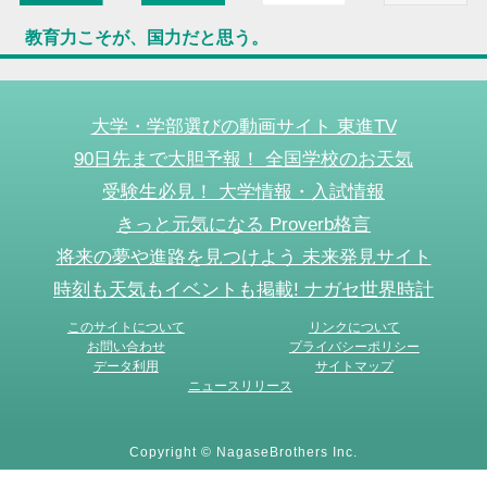
教育力こそが、国力だと思う。
大学・学部選びの動画サイト 東進TV
90日先まで大胆予報！ 全国学校のお天気
受験生必見！ 大学情報・入試情報
きっと元気になる Proverb格言
将来の夢や進路を見つけよう 未来発見サイト
時刻も天気もイベントも掲載! ナガセ世界時計
このサイトについて
リンクについて
お問い合わせ
プライバシーポリシー
データ利用
サイトマップ
ニュースリリース
Copyright © NagaseBrothers Inc.