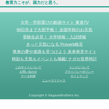
教育力こそが、国力だと思う。
大学・学部選びの動画サイト 東進TV
90日先まで大胆予報！ 全国学校のお天気
受験生必見！ 大学情報・入試情報
きっと元気になる Proverb格言
将来の夢や進路を見つけよう 未来発見サイト
時刻も天気もイベントも掲載! ナガセ世界時計
このサイトについて
リンクについて
お問い合わせ
プライバシーポリシー
データ利用
サイトマップ
ニュースリリース
Copyright © NagaseBrothers Inc.