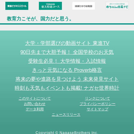
教育力こそが、国力だと思う。
大学・学部選びの動画サイト 東進TV
90日先まで大胆予報！ 全国学校のお天気
受験生必見！ 大学情報・入試情報
きっと元気になる Proverb格言
将来の夢や進路を見つけよう 未来発見サイト
時刻も天気もイベントも掲載! ナガセ世界時計
このサイトについて
リンクについて
お問い合わせ
プライバシーポリシー
データ利用
サイトマップ
ニュースリリース
Copyright © NagaseBrothers Inc.