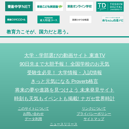
教育力こそが、国力だと思う。
大学・学部選びの動画サイト 東進TV
90日先まで大胆予報！ 全国学校のお天気
受験生必見！ 大学情報・入試情報
きっと元気になる Proverb格言
将来の夢や進路を見つけよう 未来発見サイト
時刻も天気もイベントも掲載! ナガセ世界時計
このサイトについて
リンクについて
お問い合わせ
プライバシーポリシー
データ利用
サイトマップ
ニュースリリース