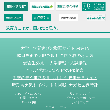
教育力こそが、国力だと思う。
大学・学部選びの動画サイト 東進TV
90日先まで大胆予報！ 全国学校のお天気
受験生必見！ 大学情報・入試情報
きっと元気になる Proverb格言
将来の夢や進路を見つけよう 未来発見サイト
時刻も天気もイベントも掲載! ナガセ世界時計
このサイトについて
リンクについて
お問い合わせ
プライバシーポリシー
データ利用
サイトマップ
ニュースリリース