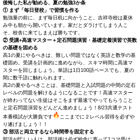
後悔した私が勧める、夏の勉強3か条
① まず「毎日登校」で習慣を作る
勉強量の前に、まず毎日机に向かうこと。吉祥寺校は夏休
み中も朝から開いています。家だとダラけてしまう人こ
そ、校舎に来てしまえば勝ちです。
② 受講+高速マスター＋定石問題演習・基礎定着演習で英数
の基礎を固める
高1の夏にやるべきは、難しい問題ではなく英語と数学の基
礎固め。受講を計画的に進めながら、スキマ時間に高速マ
スターを回しましょう。単語は1日100語ペースでも、夏の
間に数千語に触れられます。
高2の夏やるべきことは、基礎問題と入試問題の中間の定石
レベルの問題を解けるようになることです！高速マスター
が終わってない生徒はそこをまず最速でやってもらうこと
と定石問題演習をどんどん進めましょう！8/23共通テスト
本番模試が大勝負です
ここまでに２レベル習得を必ずや
り遂げましょう！！
③ 部活と両立するなら時間帯を固定する
部活が忙しい人は、部活後は必ず校舎に寄って1コマ受け