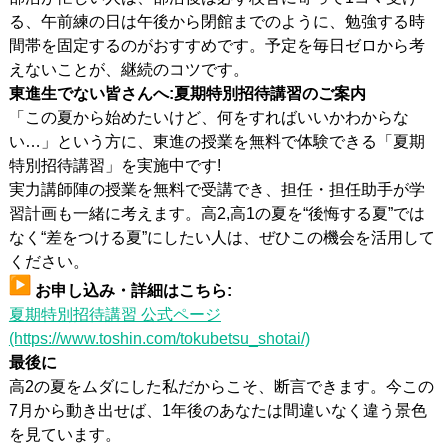
る、午前練の日は午後から閉館までのように、勉強する時
間帯を固定するのがおすすめです。予定を毎日ゼロから考
えないことが、継続のコツです。
東進生でない皆さんへ:夏期特別招待講習のご案内
「この夏から始めたいけど、何をすればいいかわからな
い…」という方に、東進の授業を無料で体験できる「夏期
特別招待講習」を実施中です!
実力講師陣の授業を無料で受講でき、担任・担任助手が学
習計画も一緒に考えます。高2,高1の夏を“後悔する夏”では
なく“差をつける夏”にしたい人は、ぜひこの機会を活用して
ください。
お申し込み・詳細はこちら:
夏期特別招待講習 公式ページ
(https://www.toshin.com/tokubetsu_shotai/)
最後に
高2の夏をムダにした私だからこそ、断言できます。今この
7月から動き出せば、1年後のあなたは間違いなく違う景色
を見ています。