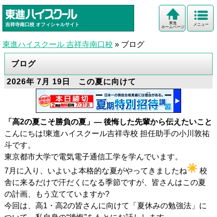
東進
吉祥寺南口校
オフィシャルサイト
メニュー
ホームページ
東進ハイスクール 吉祥寺南口校
»
ブログ
ブログ
2026年 7月 19日 この夏に向けて
「高2の夏こそ勝負の夏」— 後悔した先輩から伝えたいこと
こんにちは!東進ハイスクール吉祥寺校 担任助手の小川敦祐
斗です。
東京都市大学で電気電子通信工学を学んでいます。
7月に入り、いよいよ本格的な夏がやってきましたね
校
舎に来るだけで汗だくになる季節ですが、皆さんはこの夏
の計画、もう立てていますか?
今回は、高1・高2の皆さんに向けて「夏休みの勉強法」に