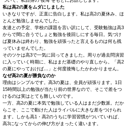
ついて、私自身の“後悔”をもとにお話しします。
私は高2の夏をムダにしました
いきなりですが、正直に告白します。私は高2の夏休み、ほ
とんど勉強しませんでした。
友達との予定、学校の課題を言い訳にして、受験勉強は高3
からで間に合うでしょと勉強を後回しにする毎日。気づけ
ば夏休みは終わり、勉強を頑張ったと言えるものは何も残
っていませんでした。
そのツケは高3で一気に回ってきました。周りが過去問演習
に入っていく時期に、私はまだ基礎のやり直しから。「高2
の夏にやっておけば…」と何度後悔したかわかりません。
なぜ高2の夏が勝負なのか
理由はシンプルです。高3の夏は、全員が頑張ります。1日
15時間以上の勉強が当たり前の世界なので、そこで差をつ
けるのは実はとても難しいのです。
一方、高2の夏に本気で勉強している人はまだ少数派。だか
らこそ、ここで動けた人はライバルに大きな差をつけられ
ます。しかも高1・高2のうちに学習習慣がついていれば、
高3になってからの伸び方がまったく違います。