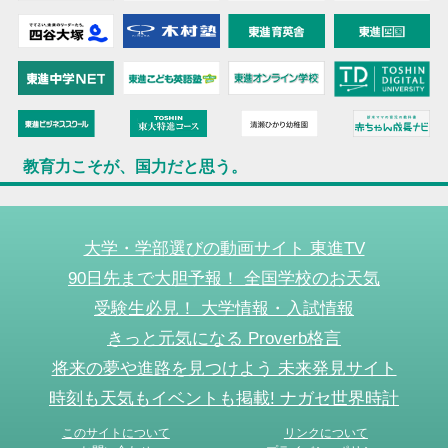
教育力こそが、国力だと思う。
大学・学部選びの動画サイト 東進TV
90日先まで大胆予報！ 全国学校のお天気
受験生必見！ 大学情報・入試情報
きっと元気になる Proverb格言
将来の夢や進路を見つけよう 未来発見サイト
時刻も天気もイベントも掲載! ナガセ世界時計
このサイトについて
リンクについて