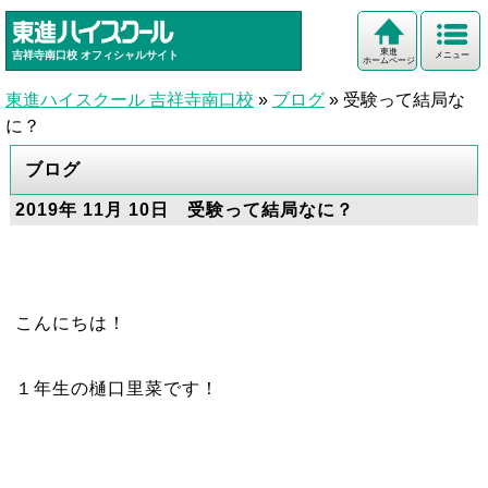
東進
吉祥寺南口校
オフィシャルサイト
メニュー
ホームページ
東進ハイスクール 吉祥寺南口校
»
ブログ
»
受験って結局な
に？
ブログ
2019年 11月 10日 受験って結局なに？
こんにちは！
１年生の樋口里菜です！