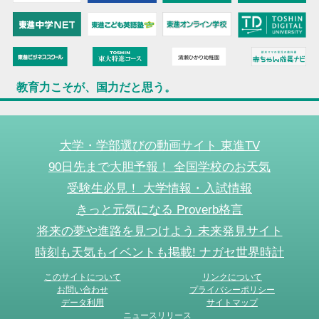
教育力こそが、国力だと思う。
大学・学部選びの動画サイト 東進TV
90日先まで大胆予報！ 全国学校のお天気
受験生必見！ 大学情報・入試情報
きっと元気になる Proverb格言
将来の夢や進路を見つけよう 未来発見サイト
時刻も天気もイベントも掲載! ナガセ世界時計
このサイトについて
リンクについて
お問い合わせ
プライバシーポリシー
データ利用
サイトマップ
ニュースリリース